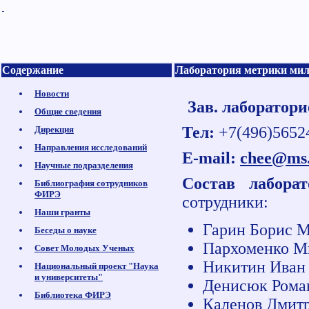
Содержание
Лаборатория метрики ми
Новости
Зав. лабораторие
Общие сведения
Тел:
+7(496)5652
Дирекция
Направления исследований
E-mail:
chee@ms.i
Научные подразделения
Состав лабора
Библиография сотрудников
ФИРЭ
сотрудники:
Наши гранты
Гарин Борис Ми
Беседы о науке
Пархоменко Мих
Совет Молодых Ученых
Никитин Иван П
Национальный проект "Наука
и университеты"
Денисюк Роман
Библиотека ФИРЭ
Каленов Дмитр