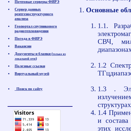
Почтовые серверы ФИРЭ
Основные обл
Сервер данных
рентгеноструктурного
анализа
1.1. Разр
Геопортал спутникового
радиотепловидения
электрома
Погода в ФИРЭ
СВЧ, мил
Вакансии
диапазонах
Документы и бланки (
только из
)
локальной сети
1.2 Спект
Полезные ссылки
ТГцдиапаз
Виртуальный музей
1.3 . Эл
Поиск по сайту
излучение
структурах
1.4 Приме
и состава
этих иссл