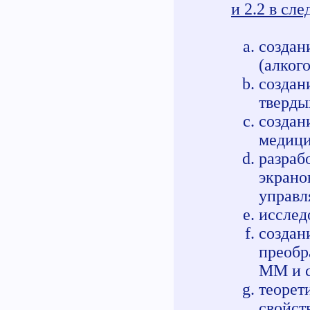
и 2.2 в сл
создан
(алкого
создан
тверды
созда
медици
разраб
экран
управл
исслед
созд
преобр
ММ и с
теоре
свойст