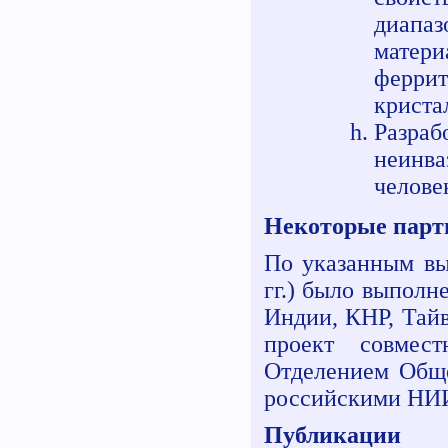
диапа
матер
ферри
криста
Разра
неинва
челове
Некоторые парт
По указанным вы
гг.) было выполн
Индии, КНР, Тай
проект совмес
Отделением Обще
российскими НИ
Публикации