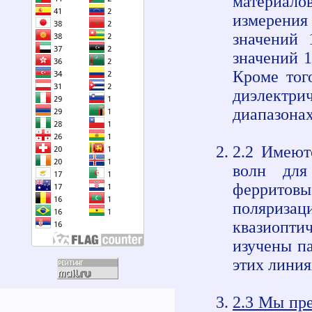
материало
измерени
значений 
значений 1
Кроме тог
диэлектр
диапазонах
2.2 Имеют
волн для
ферритовы
поляриз
квазиопти
изучены п
этих линия
2.3 Мы пре