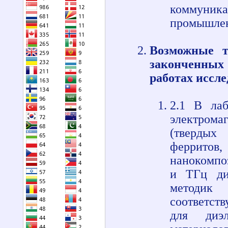
коммуник
промышлен
Возможные т
законченных
работах иссле
2.1 В ла
электром
(твердых
ферритов
нанокомпо
и ТГц диа
методик
соответст
для диэ