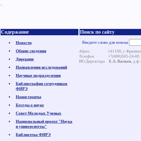
Содержание
Поиск по сайту
Введите слово для поиска
Новости
Общие сведения
Адрес:
141190, г. Фрязин
Телефон:
+7(496)565
Дирекция
ИО Директора
Е.А. Вилков
, д.ф
Направления исследований
Научные подразделения
Библиография сотрудников
ФИРЭ
Наши гранты
Беседы о науке
Совет Молодых Ученых
Национальный проект "Наука
и университеты"
Библиотека ФИРЭ