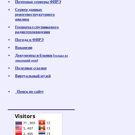
Почтовые серверы ФИРЭ
Сервер данных
рентгеноструктурного
анализа
Геопортал спутникового
радиотепловидения
Погода в ФИРЭ
Вакансии
Документы и бланки (
только из
)
локальной сети
Полезные ссылки
Виртуальный музей
Поиск по сайту