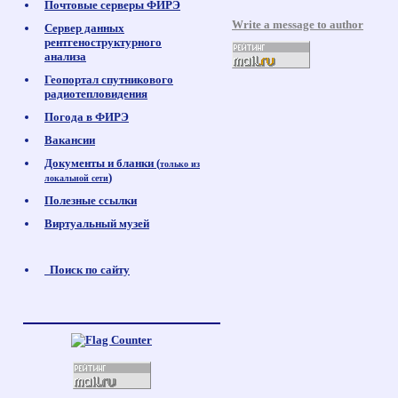
Почтовые серверы ФИРЭ
Write a message to author
Сервер данных
рентгеноструктурного
анализа
Геопортал спутникового
радиотепловидения
Погода в ФИРЭ
Вакансии
Документы и бланки (
только из
)
локальной сети
Полезные ссылки
Виртуальный музей
Поиск по сайту