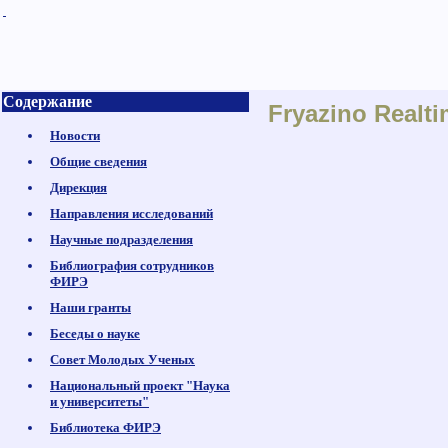
Содержание
Fryazino Realti
Новости
Общие сведения
Дирекция
Направления исследований
Научные подразделения
Библиография сотрудников
ФИРЭ
Наши гранты
Беседы о науке
Совет Молодых Ученых
Национальный проект "Наука
и университеты"
Библиотека ФИРЭ