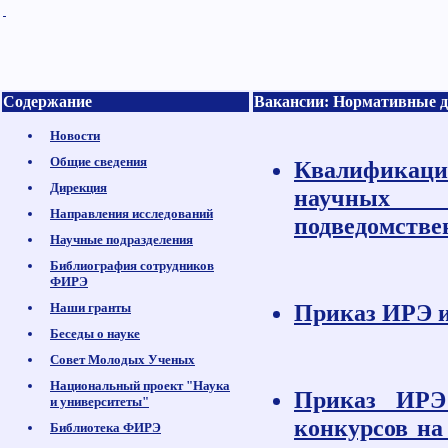
Содержание
Вакансии: Нормативные 
Новости
Общие сведения
Квалификац
Дирекция
научных 
Направления исследований
подведомстве
Научные подразделения
Библиография сотрудников
ФИРЭ
Приказ ИРЭ и
Наши гранты
Беседы о науке
Совет Молодых Ученых
Национальный проект "Наука
Приказ ИРЭ
и университеты"
конкурсов на
Библиотека ФИРЭ