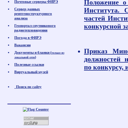
Положение о
Почтовые серверы ФИРЭ
Института. 
Сервер данных
рентгеноструктурного
частей Инсти
анализа
конкурсной з
Геопортал спутникового
радиотепловидения
Погода в ФИРЭ
Вакансии
Приказ Мин
Документы и бланки (
только из
)
должностей 
локальной сети
Полезные ссылки
по конкурсу, 
Виртуальный музей
Поиск по сайту